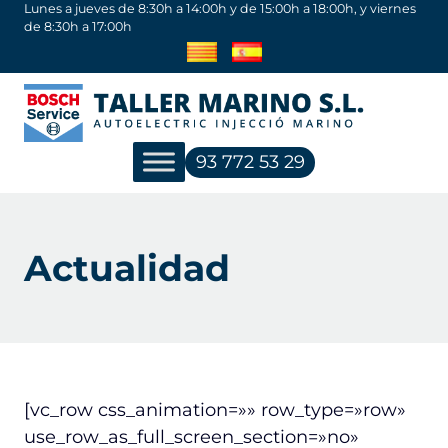
Saltar
Lunes a jueves de 8:30h a 14:00h y de 15:00h a 18:00h, y viernes
de 8:30h a 17:00h
al
contenido
93 772 53 29
Actualidad
[vc_row css_animation=»» row_type=»row»
use_row_as_full_screen_section=»no»