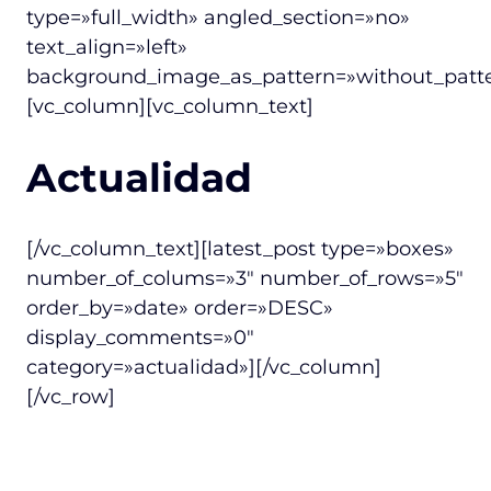
type=»full_width» angled_section=»no»
text_align=»left»
background_image_as_pattern=»without_patte
[vc_column][vc_column_text]
Actualidad
[/vc_column_text][latest_post type=»boxes»
number_of_colums=»3″ number_of_rows=»5″
order_by=»date» order=»DESC»
display_comments=»0″
category=»actualidad»][/vc_column]
[/vc_row]