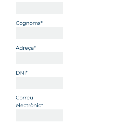
Cognoms*
Adreça*
DNI*
Correu
electrònic*