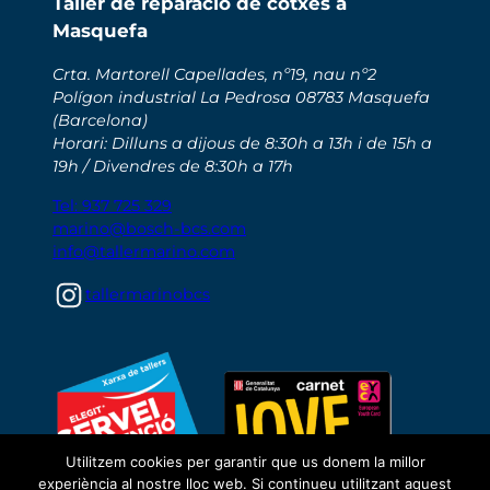
Taller de reparació de cotxes a
e
Masquefa
:
Crta. Martorell Capellades, nº19, nau nº2
Polígon industrial La Pedrosa 08783 Masquefa
(Barcelona)
Horari: Dilluns a dijous de 8:30h a 13h i de 15h a
19h / Divendres de 8:30h a 17h
Tel: 937 725 329
marino@bosch-bcs.com
info@tallermarino.com
Instagram
tallermarinobcs
Utilitzem cookies per garantir que us donem la millor
experiència al nostre lloc web. Si continueu utilitzant aquest