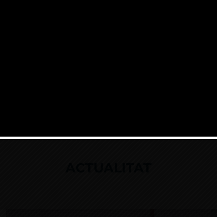
 al 30 d'Agost estarem tancats 
Moltes gràcies.
ACTUALITAT