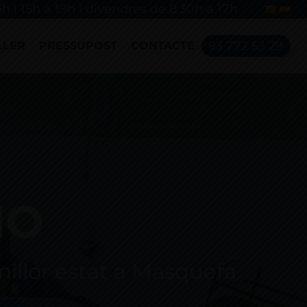
3h i 15h a 19h i divendres de 8:30h a 17h
93 772 53 29
LLER
PRESSUPOST
CONTACTE
NO
millor estat a Masquefa