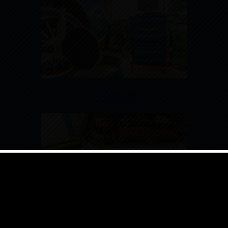
Alineat
Caixa de canvis automàtica