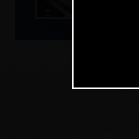
Dels dies 10
Plaques solars