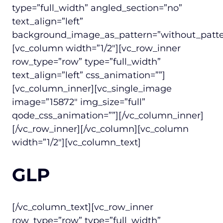
type=”full_width” angled_section=”no”
text_align=”left”
background_image_as_pattern=”without_patte
[vc_column width=”1/2″][vc_row_inner
row_type=”row” type=”full_width”
text_align=”left” css_animation=””]
[vc_column_inner][vc_single_image
image=”15872″ img_size=”full”
qode_css_animation=””][/vc_column_inner]
[/vc_row_inner][/vc_column][vc_column
width=”1/2″][vc_column_text]
GLP
[/vc_column_text][vc_row_inner
row_type=”row” type=”full_width”