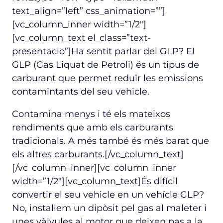
text_align=”left” css_animation=””]
[vc_column_inner width=”1/2″]
[vc_column_text el_class=”text-
presentacio”]Ha sentit parlar del GLP? El
GLP (Gas Liquat de Petroli) és un tipus de
carburant que permet reduïr les emissions
contamintants del seu vehicle.
Contamina menys i té els mateixos
rendiments que amb els carburants
tradicionals. A més també és més barat que
els altres carburants.[/vc_column_text]
[/vc_column_inner][vc_column_inner
width=”1/2″][vc_column_text]És difícil
convertir el seu vehicle en un vehícle GLP?
No, instal·lem un dipòsit pel gas al maleter i
unes vàlvules al motor que deixen pas a la