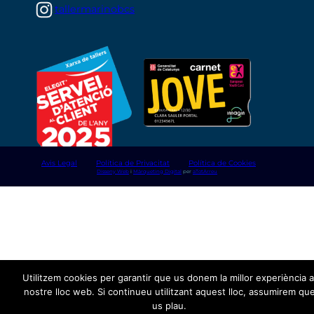
Instagram
tallermarinobcs
Avis Legal
Política de Privacitat
Política de Cookies
Disseny Web
i
Màrqueting Digital
per
aTotArreu
Utilitzem cookies per garantir que us donem la millor experiència a
nostre lloc web. Si continueu utilitzant aquest lloc, assumirem qu
us plau.