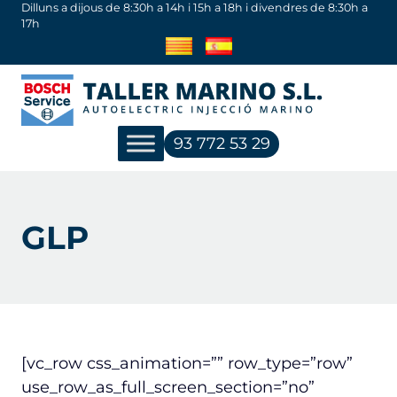
Vés
Dilluns a dijous de 8:30h a 14h i 15h a 18h i divendres de 8:30h a
17h
al
contingut
93 772 53 29
GLP
[vc_row css_animation=”” row_type=”row”
use_row_as_full_screen_section=”no”