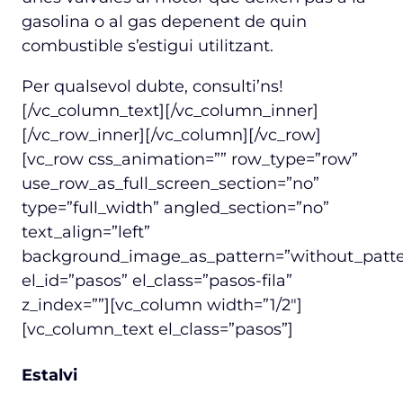
gasolina o al gas depenent de quin
combustible s’estigui utilitzant.
Per qualsevol dubte, consulti’ns!
[/vc_column_text][/vc_column_inner]
[/vc_row_inner][/vc_column][/vc_row]
[vc_row css_animation=”” row_type=”row”
use_row_as_full_screen_section=”no”
type=”full_width” angled_section=”no”
text_align=”left”
background_image_as_pattern=”without_patte
el_id=”pasos” el_class=”pasos-fila”
z_index=””][vc_column width=”1/2″]
[vc_column_text el_class=”pasos”]
Estalvi